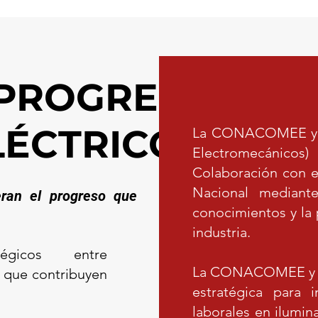
 PROGRESO
LÉCTRICO
La CONACOMEE y l
Electromecánic
Colaboración con el
Nacional mediante
ran el progreso que
conocimientos y la
industria. ​
tégicos entre
La CONACOMEE y la
s que contribuyen
estratégica para 
laborales en ilumin