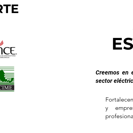
RTE
E
Creemos en e
sector eléctri
​Fortalece
y empres
profesiona