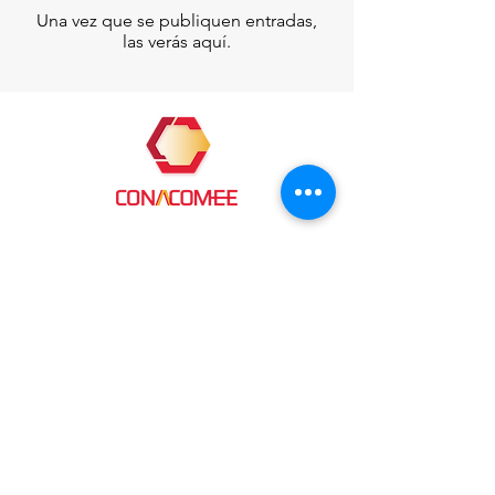
Una vez que se publiquen entradas,
las verás aquí.
Contacto
conacomeedireccion@gmail.com
conexion@conacomee.org.mx
Tel. 56 7119 6177
Av. Revolución #1225 Los Alpes,
Álvaro Obregón C.P 01010, Ciudad
de México